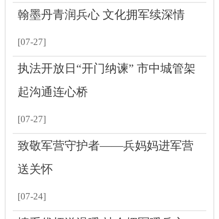
翰墨丹青润兵心 文化拥军续深情
[07-27]
执法开放日“开门纳谏” 市中城管架
起沟通连心桥
[07-27]
致敬军营守护者——兵妈妈进军营
送关怀
[07-24]